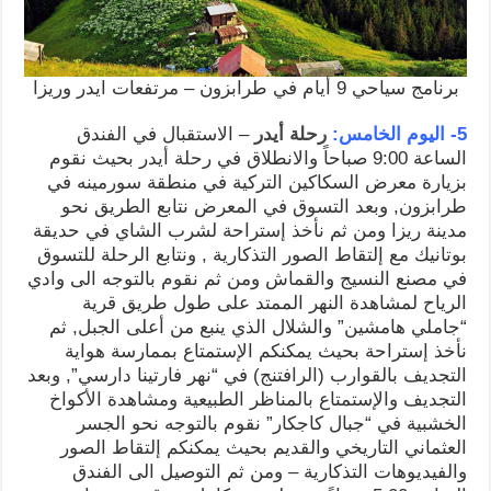
برنامج سياحي 9 أيام في طرابزون – مرتفعات ايدر وريزا
5- اليوم الخامس:
رحلة أيدر
– الاستقبال في الفندق
الساعة 9:00 صباحاً والانطلاق في رحلة أيدر بحيث نقوم
بزيارة معرض السكاكين التركية في منطقة سورمينه في
طرابزون, وبعد التسوق في المعرض نتابع الطريق نحو
مدينة ريزا ومن ثم نأخذ إستراحة لشرب الشاي في حديقة
بوتانيك مع إلتقاط الصور التذكارية , ونتابع الرحلة للتسوق
في مصنع النسيج والقماش ومن ثم نقوم بالتوجه الى وادي
الرياح لمشاهدة النهر الممتد على طول طريق قرية
“جاملي هامشين” والشلال الذي ينبع من أعلى الجبل, ثم
نأخذ إستراحة بحيث يمكنكم الإستمتاع بممارسة هواية
التجديف بالقوارب (الرافتنج) في “نهر فارتينا دارسي”, وبعد
التجديف والإستمتاع بالمناظر الطبيعية ومشاهدة الأكواخ
الخشبية في “جبال كاجكار” نقوم بالتوجه نحو الجسر
العثماني التاريخي والقديم بحيث يمكنكم إلتقاط الصور
والفيديوهات التذكارية – ومن ثم التوصيل الى الفندق