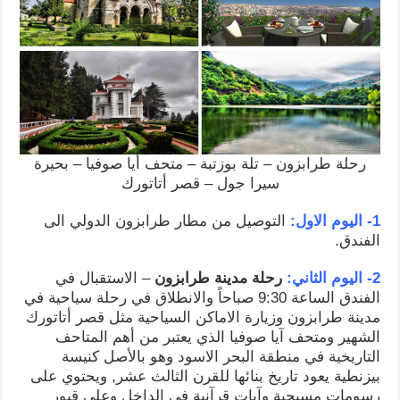
رحلة طرابزون – تلة بوزتبة – متحف أيا صوفيا – بحيرة
سيرا جول – قصر أتاتورك
1- اليوم الاول:
التوصيل من مطار طرابزون الدولي الى
الفندق.
2- اليوم الثاني:
رحلة مدينة طرابزون
– الاستقبال في
الفندق الساعة 9:30 صباحاً والانطلاق في رحلة سياحية في
مدينة طرابزون وزيارة الاماكن السياحية مثل قصر أتاتورك
الشهير ومتحف آيا صوفيا الذي يعتبر من أهم المتاحف
التاريخية في منطقة البحر الاسود وهو بالأصل كنيسة
بيزنطية يعود تاريخ بنائها للقرن الثالث عشر, ويحتوي على
رسومات مسيحية وآيات قرآنية في الداخل وعلى قبور