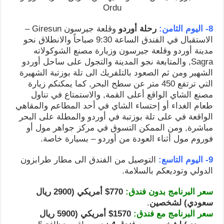
Ordu
8- اليوم الثامن:
رحلة أوردو
وقلعة جيرسون Giresun –
الاستقبال في الفندق الساعة 9:30 صباحاً والانطلاق نحو
مدينة أوردو وقلعة جيرسون وزيارة مصنع الشوكولاته
Sagra, والمتابعة نجو المدينة والتجول على ساحل أوردو
الشهير ومن ثم الصعود بالتلفريك الى تلة بوزتبة الشهيرة
التي ترتفع 450 متر عن سطح البحر, كما يمكنكم زيارة
مصنع الشاي الواقع أعلى القمة, والاستمتاع في تناول
طعام الغداء أو إحتساء الشاي في أحد المطاعم والمقاهي
الواقعة في على تلة بوزتبة في أوردو والمطلة على البحر
مباشرة, ومن الممكن التسوق في مركز جواهر مول أو
فوروم مول أثناء العودة من أوردو – بسيارة خاصة.
9- اليوم التاسع:
التوصيل من الفندق الى مطار طرابزون
الدولي وتوديعكم بالسلامة.
سعر البرنامج بدون فندق:
770$ أمريكي (2900 ريال
سعودي) لشخصين
.
سعر البرنامج مع فندق:
1570$ أمريكي (5900 ريال