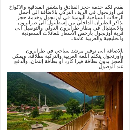
نقدم لكم خدمة حجز الفنادق والشقق الفندقية والاكواخ
في أوزنجول في الريف التركي بالاضافة الى أجمل
الرحلات السياحية اليومية في أوزنجول وخدمة حجز
تذاكر الطيران الداخلي من إسطنبول الى طرابزون
والاستقبال في مطار طرابزون الدولي والتوصيل الى
قرية أوزنجول بأرخص الاسعار للعائلات السعودية
والخليجية والعربية عامة..
بالاضافة الى توفير مرشد سياحي في طرابزون
وأوزنجول يتكلم اللغة العربية والتركية بطلاقة, ويمكن
الحجز بدون بطاقة فيزا كارد أو بطاقة إئتمان, والدفع
عند الوصول.