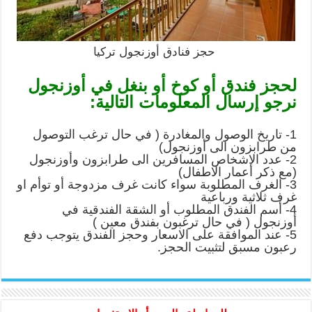
حجز فنادق أوزنجول تركيا
لحجز فندق أو كوخ أو بنغل في أوزنجول
نرجو إرسال المعلومات التالية:
1- تاريخ الوصول والمغادرة ( في حال ترغب التوصول
من طرابزون الى أوزنجول)
2- عدد الاشخاص المسافرين الى طرابزون وأوزنجول
(مع ذكر أعمار الاطفال)
3- الغرف المطلوبة سواء كانت غرف مزدوجة أو توأم او
غرف ثلاثية ورباعية
4- أسم الفندق المطلوب أو الشقة الفندقية في
أوزنجول ( في حال ترغبون بفندق معين )
5- عند الموافقة على الاسعار وحجز الفندق يتوجب دفع
رعبون مسبق لتثبيت الحجز.