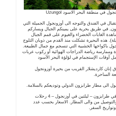
 في منطقة البحر الاسود Uzungol
بال في الفندق والتوجه الى أوزونجول الجميلة التي
دينة طرابزون, في طريق بحرية على يمينكم الجبال ويساركم
هدة الغابات الخضراء والغيوم على قمم الجبال
لة). هذه البحيرة تشكلت منذ القدم من ذوبان الثلوج
جول باكواخها الخشبية التي تنسجم مع جمال الطبيعة.
وممارسة رياضة الدراجات الهوائية أو ركوب عربات
مل أوقات الإستجمام في لؤلؤة البحر الأسود
دق إنان كارديشلار القريب من بحيرة أوزونجول
عة الساحرة.
ل الى مطار طرابزون الدولي وتوديعكم بالسلامة.
الاقامة لمدة 4 ليالي في طرابزون – ليلتين في أوزنجول – 4 رحلات
التوصيل من والى المطار. الاسعار بحسب عدد
واريخ السفر.