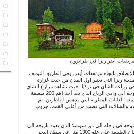
ز
ع
ف
ف
ف
ف
تفيات أيدر ريزا في طرابزون
ف
لإنطلاق باتجاه مرتفعات أيدر, وفي الطريق التوقف
دينة ريزا التي تعتبر اول المدن من حيث غزارة
 في زراعة الشاي في تركيا, حيث تشاهد مزارع الشاي
ممتدة في انحاء جبال ايدر, من ثم التوجه الى وادي الرياح الذي يعد أحد اهم 200 منطقة
بيعة الغابات المطرية التي تدهش الناظرين, ثم
يوم والشالات التي تصب من أعالي القمم. جروب
توجه في رحلة الى دير سوميلا الذي يعود تاريخه الى
400 ميلادي وقد أصبح متحف في احضان الطبيعة على علو 1300 متر عن سطح البحر