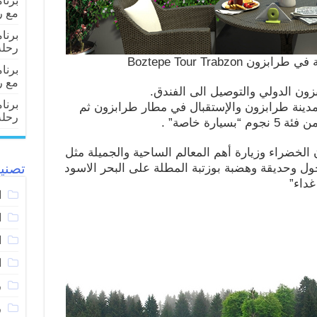
مع ر
رحلة
 Boztepe Tour Trabzon
مع ر
ون الدولي والتوصيل الى الفندق.
مدينة طرابزون والإستقبال في مطار طرابزون ثم
رحلة
رة خاصة” .
لخضراء وزيارة أهم المعالم الساحية والجميلة مثل
ول وحديقة وهضبة بوزتبة المطلة على البحر الاسود
تصني
داء”
ا
ا
ا
ا
ر
ر