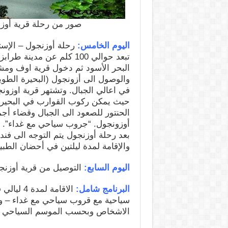
صور من رحلة قرية أوزنجول
اليوم الخامس:
رحلة أوزنجول – الإستق
تبعد حوالي 100 كلم عن م
البحر الأسود ثم دخول قرية اوف ومشا
والوصول الى أزونجول (البحيرة الطوي
في اعالي الجبال. وتشتهر قرية اوزون
حيث يمكن ركوب القوارب في البحيرة 
الحنتور للصعود الى الجبال وقضاء أج
أوزونجول. “جروب سياحي مع غداء”.
بعد رحلة أوزنجول يتم التوجه الى فن
والإقامة لمدة ليلتين في أحضان الطبي
اليوم السابع:
التوصيل من قرية أوزنجو
البرنامج شامل:
سياحية مع قروب سياحي مع غداء – و
الاشخاص وبحسب الموسم السياحي وت