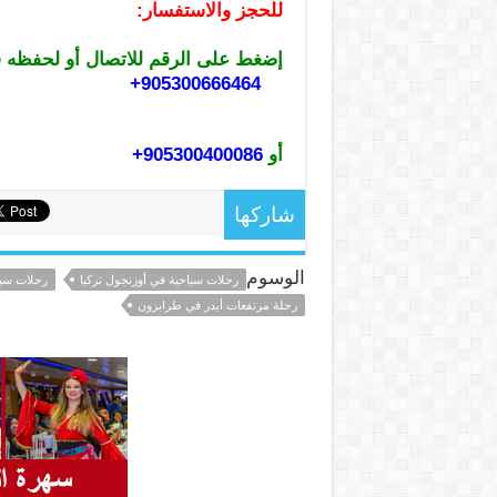
للحجز والاستفسار:
إضغط على الرقم للاتصال أو لحفظه 
905300666464+
أو
905300400086+
شاركها
الوسوم
رحلات سياحية في أوزنجول تركيا
رحلات سيا
رحلة مرتفعات أيدر في طرابزون