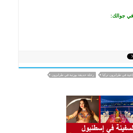
في جوالك:
حية في طرابزون تركيا
رحلة حديقة بوزتبة في طرابزون