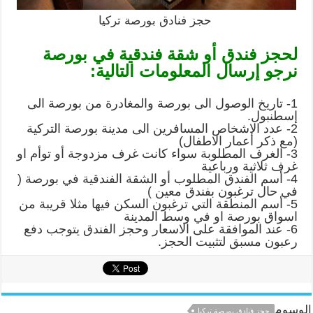
حجز فنادق بورصة تركيا
لحجز فندق أو شقة فندقية في بورصة
نرجو إرسال المعلومات التالية:
1- تاريخ الوصول الى بورصة والمغادرة من بورصة الى
إسطنبول.
2- عدد الاشخاص المسافرين الى مدينة بورصة التركية
(مع ذكر أعمار الاطفال)
3- الغرف المطلوبة سواء كانت غرف مزدوجة أو توأم او
غرف ثلاثية ورباعية
4- أسم الفندق المطلوب أو الشقة الفندقية في بورصة (
في حال ترغبون بفندق معين )
5- أسم المنطقة التي ترغبون السكن فيها مثلا قريبة من
اسواق بورصة او في وسط المدينة
6- عند الموافقة على الاسعار وحجز الفندق يتوجب دفع
رعبون مسبق لتثبيت الحجز.
الوسوم
حجز فنادق بورصة تركيا