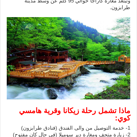
وتبتعد مغارة كاراجا حوالي 95 كلم عن وسط مدينة
طرابزون.
ماذا تشمل رحلة زيكانا وقرية هامسي
كوي:
1- خدمة التوصيل من والى الفندق (فنادق طرابزون)
2- زيارة متحف ومغارة دير سوميلا (في حال كان مفتوح)