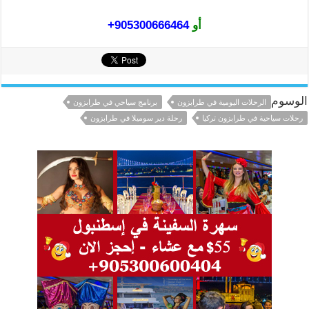
أو
905300666464+
الوسوم
الرحلات اليومية في طرابزون
برنامج سياحي في طرابزون
رحلات سياحية في طرابزون تركيا
رحلة دير سوميلا في طرابزون