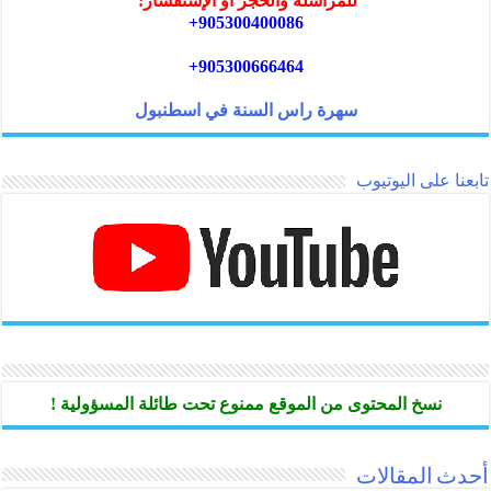
للمراسلة والحجز أو الإستفسار:
905300400086+
905300666464+
سهرة راس السنة في اسطنبول
تابعنا على اليوتيوب
نسخ المحتوى من الموقع ممنوع تحت طائلة المسؤولية !
أحدث المقالات