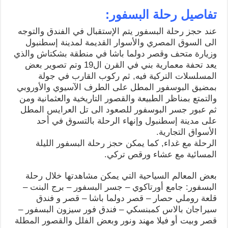
تفاصيل رحلة البسفور:
عند حجز رحلة البسفور يتم الإستقبال في الفندق والتوجه
الى السوق المصري والأسوار القديمة لمدينة إسطنبول
وزيارة متحف وقصر دولما باشا في منطقة بشكتاش والذي
يعد تحفة معمارية بني في القرن ال19 وتم تصوير بعض
المسلسلات التركية فيه, ثم ركوب القارب في جولة
بمضيق البوسفور المطل على الطرف الآسيوي والأوروبي
والتمتع بمناظر الطبيعة والقصور التاريخية والعثمانية ومن
ثم عبور جسر البوسفور للصعود الى تل العرايس المطل
على مدينة إسطنبول وإنهاء الرحلة بالتسوق في أحد
الأسواق التجارية.
الرحلة مع غداء, كما يمكن حجز رحلة البسفور الليلة
المسائية مع عشاء ورقص تركي.
بعض المعالم السياحية التي يمكن مشاهدتها خلال رحلة
البسفور: جامع أورتاكوي – جسر البسفور – برج البنت –
قلعة روملي حصار – قصر دولما باشا – قصر و فندق
سيراجان بالاس كمبنسكي – فندق فور سيزون البسفور –
قصر وبيت أو فيلا مهند ونور وبعض الفلل والقصور المطلة