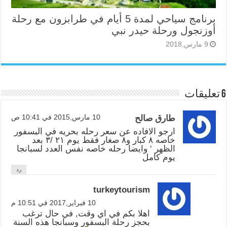
برنامج سياحي لمدة 5 أيام في طرابزون مع رحلة
أوزنجول ورحلة حيدر نبي
9 مارس,2018
6 تعليقات
10 مارس,2015 في 10:41 ص
طارق صالح
ارجو الافاده عن سعر رحله بحريه في البسفور
خاصه ٨ كبار و٨ صغار فقط يوم ٢١ /٣ بعد
الظهر ‘ وايضا رحله خاصه نفس العدد لسبانجا
يوم كامل
رد
turkeytourism
10 فبراير,2017 في 10:51 م
اهلا بكم في اي وقت, في حال ترغب
بحجز رحلة البسفور وسبانجا هذه السنة