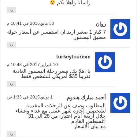
راسلنا واهلا بكم
رد
30 مايو,2015 في 10:41 م
روان
7 كبار 1 صغير اريد ان استفسر عن أسعار جولة
مضيق البسفور
رد
turkeytourism
10 فبراير,2017 في 10:48 م
يا اهلا بك, سعر رحلة البسفور العادية
تقريباً 35$ أمريكي للشخص فقط
رد
1 يوليو,2015 في 1:33 ص
أحمد مبارك هندوم
المطلوب وصف عن الرحلات المقدمة
لشخصين إجازة شهر عسل مع غداء وعشاء
خلال أربعة أيام اعتبارا من 28 الي 31
أغسطس القادم
مع بيان الاسعار
رد